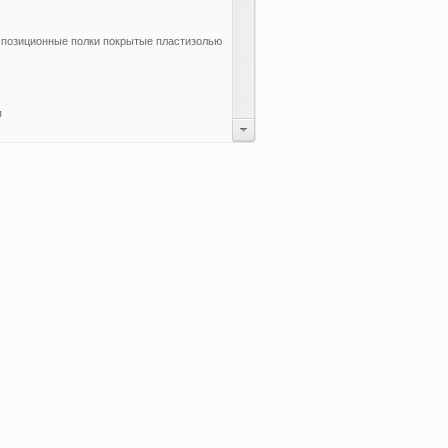
спозиционные полки покрытые пластизолью
я
ов