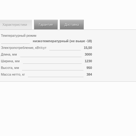
Характеристики
Гарантия
Доставка
Температурный режим
низкотемпературный (не выше -18)
Электропотребление, кВт/сут
15,50
Длина, мм
3000
Ширина, мм
1230
Высота, мм
950
Масса нетто, кг
384