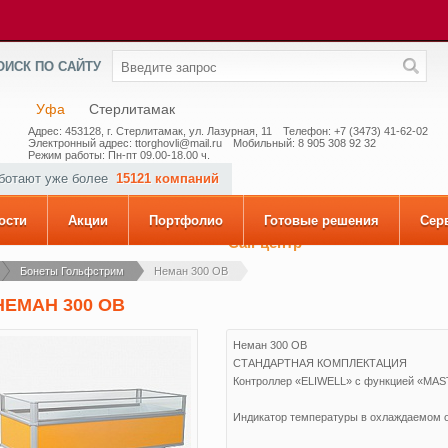
ОИСК ПО САЙТУ
Уфа
Стерлитамак
Адрес: 453128, г. Стерлитамак, ул. Лазурная, 11
Телефон: +7 (3473) 41-62-02
Электронный адрес: ttorghovli@mail.ru
Мобильный: 8 905 308 92 32
Режим работы: Пн-пт 09.00-18.00 ч.
аботают уже более
15121 компаний
ости
Акции
Портфолио
Готовые решения
Сер
Call-центр
Бонеты Гольфстрим
Неман 300 ОВ
НЕМАН 300 ОВ
Неман 300 ОВ
СТАНДАРТНАЯ КОМПЛЕКТАЦИЯ
Контроллер «ELIWELL» с функцией «MAS
Индикатор температуры в охлаждаемом 