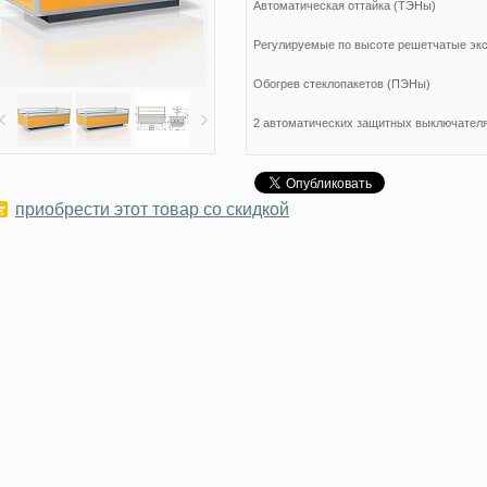
Автоматическая оттайка (ТЭНы)
Регулируемые по высоте решетчатые эк
Обогрев стеклопакетов (ПЭНы)
2 автоматических защитных выключател
Защитный бампер из ПВХ
Ценникодержатели по длине стеклопакет
приобрести этот товар со скидкой
Клапан ТРВ R – 404 (или R–22)
Стандартное цветовое исполнение
• желтый бледный 1003 RAL
• красное пламя 3000 RAL
• легкий синий 5012 RAL
• зеленая мята 6029 RAL