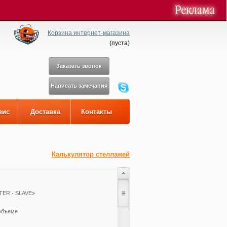
Корзина интернет-магазина
(
пуста
)
Заказать звонок
Написать замечания
вис
Доставка
Контакты
Калькулятор стеллажей
TER - SLAVE»
объеме