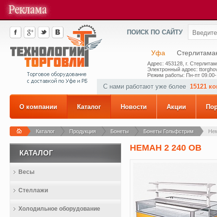
ПОИСК ПО САЙТУ
Уфа
Стерлитама
Адрес: 453128, г. Стерлитам
Электронный адрес: ttorghov
Режим работы: Пн-пт 09.00-
С нами работают уже более
15121 к
О компании
Каталог
Новости
Акции
По
Каталог
Продукция
Бонеты
Бонеты Гольфстрим
Нем
НЕМАН 2 240 ОВ
КАТАЛОГ
Весы
Стеллажи
Холодильное оборудование