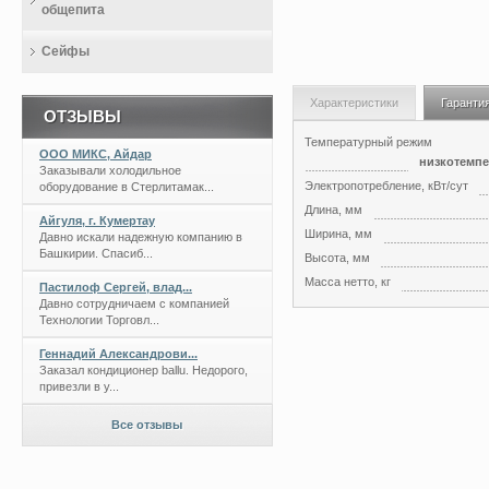
общепита
Сейфы
Характеристики
Гаранти
ОТЗЫВЫ
Температурный режим
ООО МИКС, Айдар
низкотемпе
Заказывали холодильное
Электропотребление, кВт/сут
оборудование в Стерлитамак...
Длина, мм
Айгуля, г. Кумертау
Ширина, мм
Давно искали надежную компанию в
Башкирии. Спасиб...
Высота, мм
Масса нетто, кг
Пастилоф Сергей, влад...
Давно сотрудничаем с компанией
Технологии Торговл...
Геннадий Александрови...
Заказал кондиционер ballu. Недорого,
привезли в у...
Все отзывы