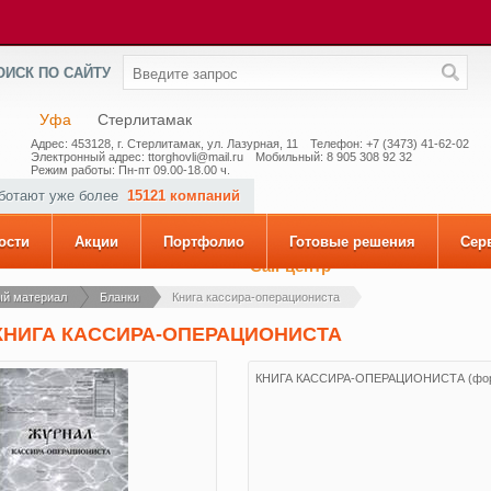
ОИСК ПО САЙТУ
Уфа
Стерлитамак
Адрес: 453128, г. Стерлитамак, ул. Лазурная, 11
Телефон: +7 (3473) 41-62-02
Электронный адрес: ttorghovli@mail.ru
Мобильный: 8 905 308 92 32
Режим работы: Пн-пт 09.00-18.00 ч.
аботают уже более
15121 компаний
ости
Акции
Портфолио
Готовые решения
Сер
Call-центр
ый материал
Бланки
Книга кассира-операциониста
КНИГА КАССИРА-ОПЕРАЦИОНИСТА
КНИГА КАССИРА-ОПЕРАЦИОНИСТА (форм