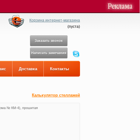
Корзина интернет-магазина
(
пуста
)
Заказать звонок
Написать замечания
вис
Доставка
Контакты
Калькулятор стеллажей
а № КМ-4), прошитая