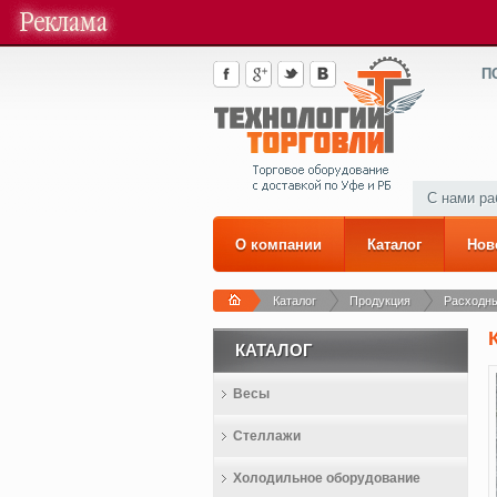
П
С нами р
О компании
Каталог
Нов
Каталог
Продукция
Расходн
КАТАЛОГ
Весы
Стеллажи
Холодильное оборудование