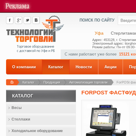
ПОИСК ПО САЙТУ
Уфа
Стерлитама
Адрес: 453128, г. Стерлитам
Электронный адрес: ttorghov
Режим работы: Пн-пт 09.00-
С нами работают уже более
15121 к
О компании
Каталог
Новости
Акции
По
Каталог
Продукция
Автоматизация торговли
ForPOSt фа
FORPOST ФАСТФУД
КАТАЛОГ
Весы
Стеллажи
Холодильное оборудование