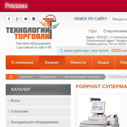
ПОИСК ПО САЙТУ
Уфа
Стерлитама
Адрес: 453128, г. Стерлитам
Электронный адрес: ttorghov
Режим работы: Пн-пт 09.00-
С нами работают уже более
15121 к
О компании
Каталог
Новости
Акции
По
Каталог
Продукция
Автоматизация торговли
ForPOSt cуп
FORPOST CУПЕРМА
КАТАЛОГ
Весы
Стеллажи
Холодильное оборудование