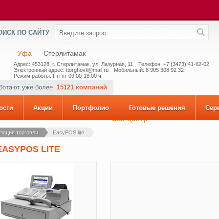
ОИСК ПО САЙТУ
Уфа
Стерлитамак
Адрес: 453128, г. Стерлитамак, ул. Лазурная, 11
Телефон: +7 (3473) 41-62-02
Электронный адрес: ttorghovli@mail.ru
Мобильный: 8 905 308 92 32
Режим работы: Пн-пт 09.00-18.00 ч.
аботают уже более
15121 компаний
ости
Акции
Портфолио
Готовые решения
Сер
Call-центр
зация торговли
EasyPOS lite
EASYPOS LITE