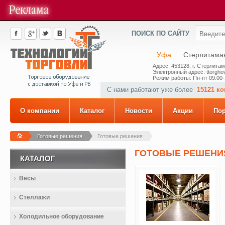
ПОИСК ПО САЙТУ
Уфа
Стерлитама
Адрес: 453128, г. Стерлитам
Электронный адрес: ttorghov
Режим работы: Пн-пт 09.00-
С нами работают уже более
15121 к
О компании
Каталог
Новости
Акции
По
Готовые решения
Готовые решения
ГОТОВЫЕ РЕШЕНИ
КАТАЛОГ
Весы
Стеллажи
Холодильное оборудование