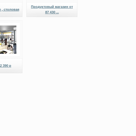
Продуктовый магазин от
 , столовая
87 430 ...
2 390 р