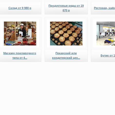
Продуктовые ряды от 19
Склад от 9 980 р
Ресторан, кафе
670 р
Магазин прилавочного
Пекарский или
Бутик от 1
типа от 4...
кондитерский цех...