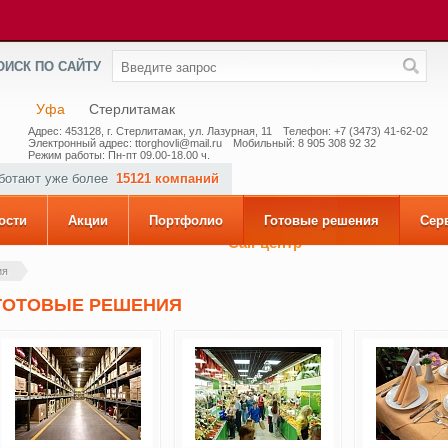
ОИСК ПО САЙТУ
Уфа
Стерлитамак
Адрес: 453128, г. Стерлитамак, ул. Лазурная, 11
Телефон: +7 (3473) 41-62-02
Электронный адрес: ttorghovli@mail.ru
Мобильный: 8 905 308 92 32
Режим работы: Пн-пт 09.00-18.00 ч.
аботают уже более
15121 компаний
ости
Акции
Портфолио
Готовые решения
Сер
Call-центр
ия
ГОТОВЫЕ РЕШЕНИЯ