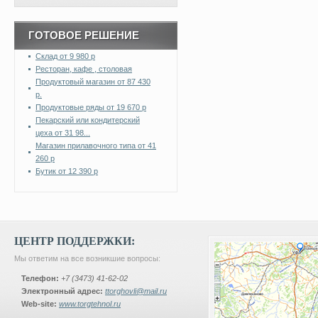
ГОТОВОЕ РЕШЕНИЕ
Склад от 9 980 р
Ресторан, кафе , столовая
Продуктовый магазин от 87 430
р.
Продуктовые ряды от 19 670 р
Пекарский или кондитерский
цеха от 31 98...
Магазин прилавочного типа от 41
260 р
Бутик от 12 390 р
ЦЕНТР ПОДДЕРЖКИ:
Мы ответим на все возникшие вопросы:
Телефон:
+7 (3473) 41-62-02
Электронный адрес:
ttorghovli@mail.ru
Web-site:
www.torgtehnol.ru