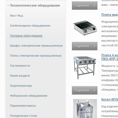
1050х850х8
макс. темпе
Технологическое оборудование
Подробнее
Плита инд
Фаст-Фуд
Индукционн
Хлебопекарное оборудование
электрическ
металличес
Тепловое оборудование
вихревыми 
высокочаст
частотой 20
Шкафы электрические промышленные
Подробнее
Плита 4 к
Плиты электрические промышленные
ПКЭ-4ПР-1
Гастроемкости
Мощность э
Температур
менее 350°С
Линия раздачи
конфорки 4
столешница 
Льдогенераторы
облицовка, п
Подробнее
Нейтральное оборудование
Котел КПЭ
Пароконвектоматы
Код издели
потребляема
Холодильные столы
Номинальное