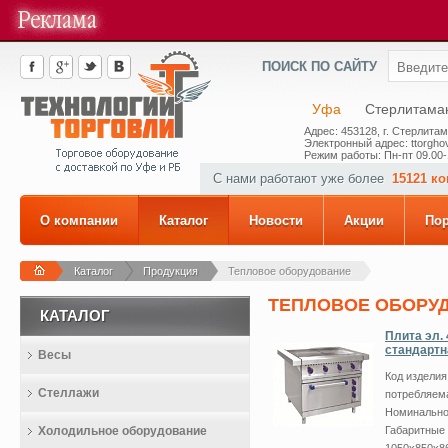
ПОИСК ПО САЙТУ
Уфа
Стерлитама
Адрес: 453128, г. Стерлитам
Электронный адрес: ttorghov
Режим работы: Пн-пт 09.00-
С нами работают уже более
15121 к
О компании
Каталог
Новости
Акции
По
Каталог
Продукция
Тепловое оборудование
ТЕПЛОВОЕ ОБОРУ
КАТАЛОГ
Плита эл.
стандартн
Весы
Код издели
Стеллажи
потребляема
Номинальное
Холодильное оборудование
Габаритные 