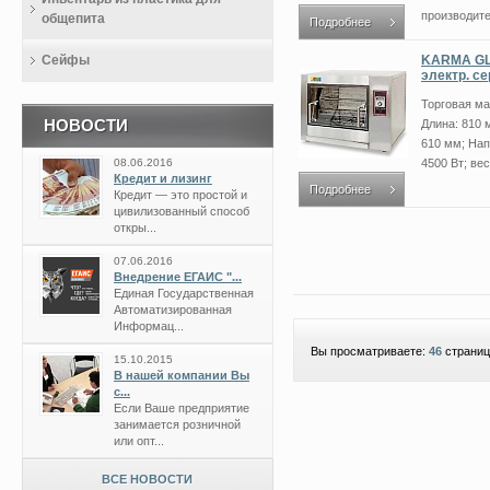
производите
общепита
Подробнее
Сейфы
KARMA GLO
электр. се
Торговая ма
НОВОСТИ
Длина: 810 
610 мм; Нап
08.06.2016
4500 Вт; вес:
Кредит и лизинг
Подробнее
Кредит — это простой и
цивилизованный способ
откры...
07.06.2016
Внедрение ЕГАИС "...
Единая Государственная
Автоматизированная
Информац...
Вы просматриваете:
46
страниц
15.10.2015
В нашей компании Вы
с...
Если Ваше предприятие
занимается розничной
или опт...
ВСЕ НОВОСТИ