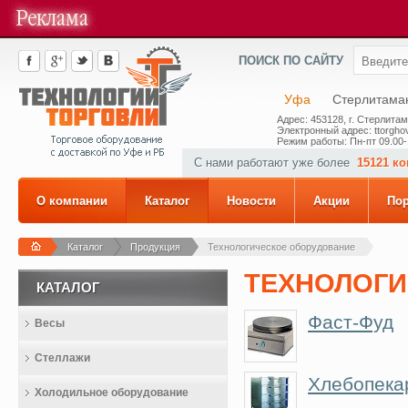
ПОИСК ПО САЙТУ
Уфа
Стерлитама
Адрес: 453128, г. Стерлитам
Электронный адрес: ttorghov
Режим работы: Пн-пт 09.00-
С нами работают уже более
15121 к
О компании
Каталог
Новости
Акции
По
Каталог
Продукция
Технологическое оборудование
ТЕХНОЛОГИ
КАТАЛОГ
Фаст-Фуд
Весы
Стеллажи
Хлебопека
Холодильное оборудование