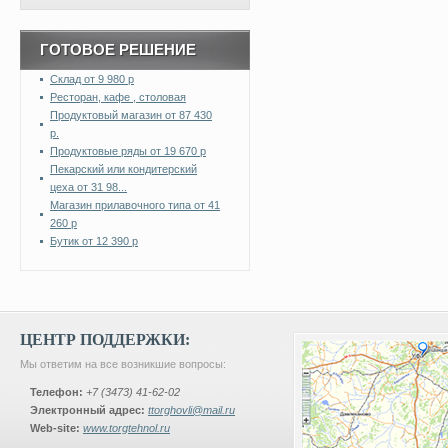
ГОТОВОЕ РЕШЕНИЕ
Склад от 9 980 р
Ресторан, кафе , столовая
Продуктовый магазин от 87 430
р.
Продуктовые ряды от 19 670 р
Пекарский или кондитерский
цеха от 31 98...
Магазин прилавочного типа от 41
260 р
Бутик от 12 390 р
ЦЕНТР ПОДДЕРЖКИ:
Мы ответим на все возникшие вопросы:
Телефон:
+7 (3473) 41-62-02
Электронный адрес:
ttorghovli@mail.ru
Web-site:
www.torgtehnol.ru