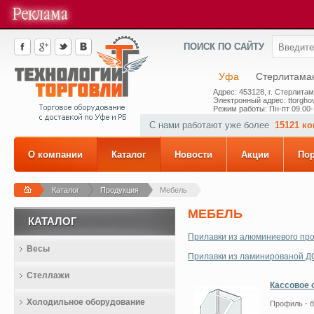
ПОИСК ПО САЙТУ
Уфа
Стерлитама
Адрес: 453128, г. Стерлитам
Электронный адрес: ttorghov
Режим работы: Пн-пт 09.00-
С нами работают уже более
15121 к
О компании
Каталог
Новости
Акции
По
Каталог
Продукция
Мебель
МЕБЕЛЬ
КАТАЛОГ
Прилавки из алюминиевого пр
Весы
Прилавки из ламинированой 
Стеллажи
Кассовое 
Холодильное оборудование
Профиль - 