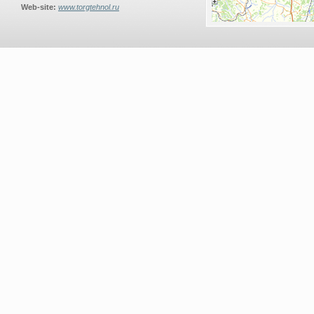
Web-site:
www.torgtehnol.ru