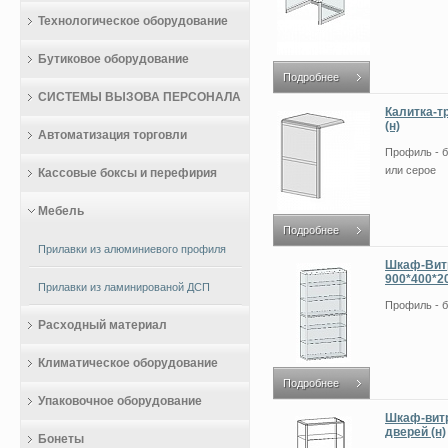
Технологическое оборудование
Бутиковое оборудование
Подробнее
СИСТЕМЫ ВЫЗОВА ПЕРСОНАЛА
Калитка-т
(н)
Автоматизация торговли
Профиль - б
или серое
Кассовые боксы и перефирия
Мебель
Подробнее
Прилавки из алюминиевого профиля
Шкаф-Витр
900*400*20
Прилавки из ламинированой ДСП
Профиль - 
Расходный материал
Климатическое оборудование
Подробнее
Упаковочное оборудование
Шкаф-витр
дверей (н)
Бонеты