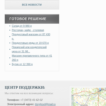
ВСЕ НОВОСТИ
ГОТОВОЕ РЕШЕНИЕ
Склад от 9 980 р
Ресторан, кафе , столовая
Продуктовый магазин от 87 430
р.
Продуктовые ряды от 19 670 р
Пекарский или кондитерский
цеха от 31 98...
Магазин прилавочного типа от 41
260 р
Бутик от 12 390 р
ЦЕНТР ПОДДЕРЖКИ:
Мы ответим на все возникшие вопросы:
Телефон:
+7 (3473) 41-62-02
Электронный адрес:
ttorghovli@mail.ru