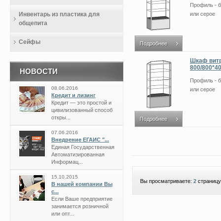
Профиль - б
Инвентарь из пластика для
или серое
общепита
Сейфы
Подробнее
Шкаф витр
800/800*40
НОВОСТИ
Профиль - б
08.06.2016
или серое
Кредит и лизинг
Кредит — это простой и
цивилизованный способ
откры...
Подробнее
07.06.2016
Внедрение ЕГАИС "...
Единая Государственная
Автоматизированная
Информац...
15.10.2015
Вы просматриваете:
2
страницу
В нашей компании Вы
с...
Если Ваше предприятие
занимается розничной
или опт...