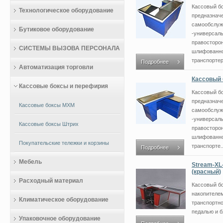
Кассовый б
Технологическое оборудование
предназначе
самообслуж
Бутиковое оборудование
-универсаль
правосторон
СИСТЕМЫ ВЫЗОВА ПЕРСОНАЛА
шлифованной
транспортер
Подробнее
Автоматизация торговли
Кассовый б
Кассовые боксы и перефирия
Кассовый б
предназначе
Кассовые боксы МХМ
самообслуж
-универсаль
Кассовые боксы Штрих
правосторон
шлифованной
Покупательские тележки и корзины
транспорте..
Подробнее
Мебель
Stream-XL
(красный)
Расходный материал
Кассовый б
накопителем
Климатическое оборудование
транспортно
педалью и б
Упаковочное оборудование