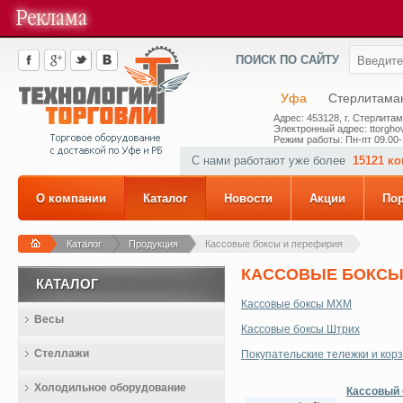
ПОИСК ПО САЙТУ
Уфа
Стерлитама
Адрес: 453128, г. Стерлитам
Электронный адрес: ttorghov
Режим работы: Пн-пт 09.00-
С нами работают уже более
15121 к
О компании
Каталог
Новости
Акции
По
Каталог
Продукция
Кассовые боксы и перефирия
КАССОВЫЕ БОКСЫ
КАТАЛОГ
Кассовые боксы МХМ
Весы
Кассовые боксы Штрих
Стеллажи
Покупательские тележки и кор
Холодильное оборудование
Кассовый б