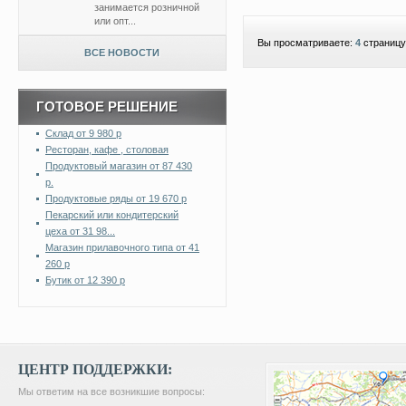
занимается розничной
или опт...
Вы просматриваете:
4
страницу
ВСЕ НОВОСТИ
ГОТОВОЕ РЕШЕНИЕ
Склад от 9 980 р
Ресторан, кафе , столовая
Продуктовый магазин от 87 430
р.
Продуктовые ряды от 19 670 р
Пекарский или кондитерский
цеха от 31 98...
Магазин прилавочного типа от 41
260 р
Бутик от 12 390 р
ЦЕНТР ПОДДЕРЖКИ:
Мы ответим на все возникшие вопросы: