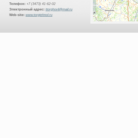
Телефон:
+7 (3473) 41-62-02
Электронный адрес:
ttorghovli@mail.ru
Web-site:
www.torgtehnol.ru