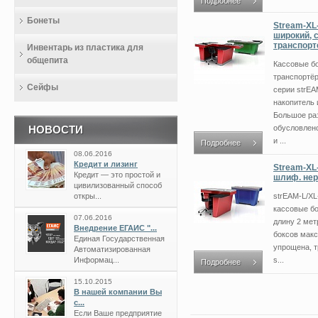
Подробнее
Бонеты
Stream-XL
широкий, 
транспорт
Инвентарь из пластика для
общепита
Кассовые б
транспортё
Сейфы
серии strEA
накопитель 
Большое ра
НОВОСТИ
обусловлен
и ...
Подробнее
08.06.2016
Кредит и лизинг
Stream-XL-
Кредит — это простой и
шлиф. нер
цивилизованный способ
откры...
strEAM-L/XL
кассовые б
07.06.2016
длину 2 мет
Внедрение ЕГАИС "...
боксов макс
Единая Государственная
упрощена, 
Автоматизированная
Информац...
s...
Подробнее
15.10.2015
В нашей компании Вы
с...
Если Ваше предприятие