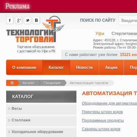
ПОИСК ПО САЙТУ
Уфа
Стерлитама
Адрес: 453128, г. Стерлитам
Электронный адрес: ttorghov
Режим работы: Пн-пт 09.00-
С нами работают уже более
15121 к
О компании
Каталог
Новости
Акции
По
Каталог
Продукция
Автоматизация торговли
АВТОМАТИЗАЦИЯ 
КАТАЛОГ
Оборудование для автоматиза
Весы
Принтеры штрих кодов
Стеллажи
Программные продукты
Сканеры штрих кодов
Холодильное оборудование