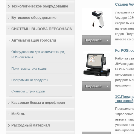
Сканер Voy
Технологическое оборудование
Лазерный ск
Бутиковое оборудование
Voyager 125
скорость и 
напечатанн
СИСТЕМЫ ВЫЗОВА ПЕРСОНАЛА
кодов. Подс
вместе со ск
Автоматизация торговли
Подробнее
ForPOSt о
Оборудование для автоматизации,
POS-системы
Рабочая ста
JIVA создан
Принтеры штрих кодов
POS-монобло
сенсорным 
Программные продукты
ридером маг
предварит...
Подробнее
Сканеры штрих кодов
1С:Предпр
торговлей
Кассовые боксы и перефирия
Программны
Мебель
Управление 
автоматизац
управленчес
Расходный материал
планировани