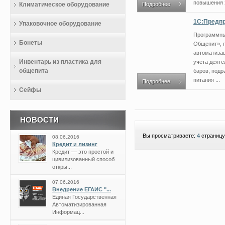
повышения 
Климатическое оборудование
Подробнее
1С:Предпр
Упаковочное оборудование
Программны
Бонеты
Общепит», 
автоматизац
Инвентарь из пластика для
учета деяте
общепита
баров, подр
питания ...
Подробнее
Сейфы
НОВОСТИ
Вы просматриваете:
4
страницу
08.06.2016
Кредит и лизинг
Кредит — это простой и
цивилизованный способ
откры...
07.06.2016
Внедрение ЕГАИС "...
Единая Государственная
Автоматизированная
Информац...